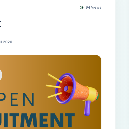
94
Views
t
il 2026