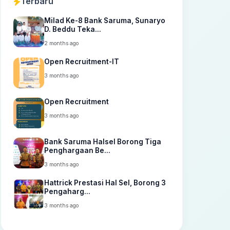
Terbaru
Milad Ke-8 Bank Saruma, Sunaryo
D. Beddu Teka...
2 months ago
Open Recruitment-IT
3 months ago
Open Recruitment
3 months ago
Bank Saruma Halsel Borong Tiga
Penghargaan Be...
3 months ago
Hattrick Prestasi Hal Sel, Borong 3
Pengaharg...
3 months ago