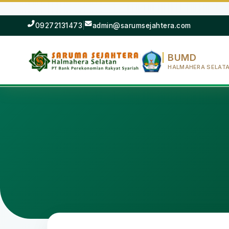
09272131473
|
admin@sarumsejahtera.com
BUMD
HALMAHERA SELAT