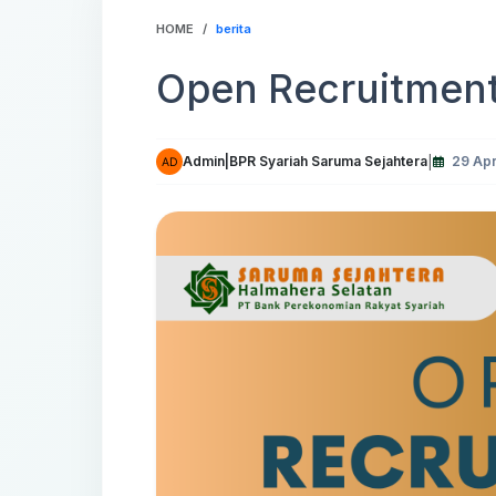
HOME
berita
Open Recruitmen
Admin|BPR Syariah Saruma Sejahtera
29 Apr
|