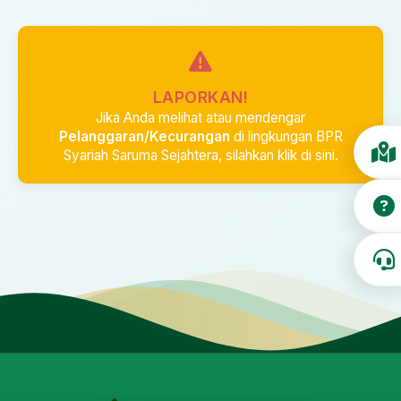
LAPORKAN!
Jika Anda melihat atau mendengar
Pelanggaran/Kecurangan
di lingkungan BPR
Syariah Saruma Sejahtera, silahkan klik di sini.