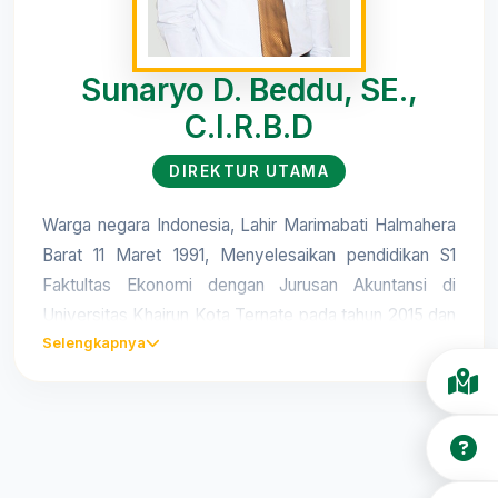
Sunaryo D. Beddu, SE.,
C.I.R.B.D
DIREKTUR UTAMA
Warga negara Indonesia, Lahir Marimabati Halmahera
Barat 11 Maret 1991, Menyelesaikan pendidikan S1
Faktultas Ekonomi dengan Jurusan Akuntansi di
Universitas Khairun Kota Ternate pada tahun 2015 dan
memiliki CERTIF Direktur Tingkat 1 pada tanggal 27
Selengkapnya
November 2023. Sebelum Menjabat sebagai Direktur
Utama, pernah bekerja sebagai Staf Accounting PT
Jatiluhur Gemilang tahun 2017-2018, bergabung
dengan BPR Syariah Saruma Sejahtera Halsel sebagai
Accounting tahun 2018-2020, menjabat sebagai PE